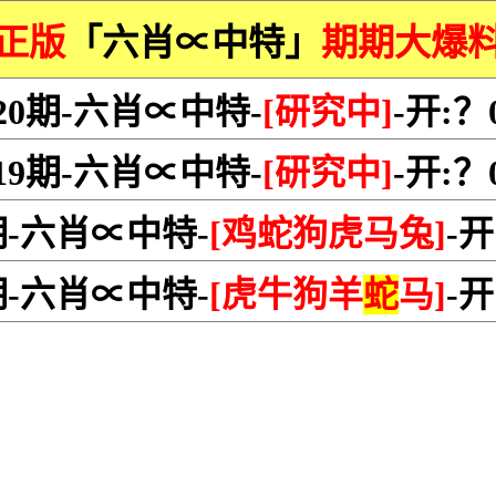
正版
「六肖∝中特」
期期大爆
20期-六肖∝中特-
[研究中]
-开:？
19期-六肖∝中特-
[研究中]
-开:？
期-六肖∝中特-
[鸡蛇狗虎马兔]
-开
期-六肖∝中特-
[虎牛狗羊
蛇
马]
-开