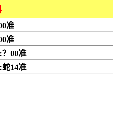
料
00准
00准
:？00准
:蛇14准