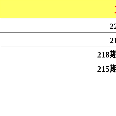
2
2
218
215